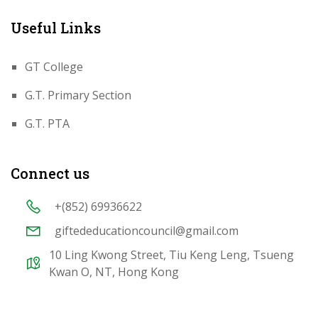
Useful Links
GT College
G.T. Primary Section
G.T. PTA
Connect us
+(852) 69936622
giftededucationcouncil@gmail.com
10 Ling Kwong Street, Tiu Keng Leng, Tsueng
Kwan O, NT, Hong Kong