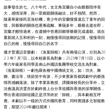
故事發生於七、八十年代，女主角宜蘭自小由爺爺陪伴長
大，感情深厚，與一眾鄉親關係融洽，好不熱鬧。然而，
隨著舉家移民至洛杉機，青少年的宜蘭慢慢遺忘了童年的回
憶，與爺爺的關係也逐漸疏離。事隔多年，爺爺去逝在即，
宜蘭才醒悟過來，在遺憾中答應回鄉替爺爺完成遺願。就在
重新踏入五和村的一刻，她慢慢尋回故鄉的記憶，慢慢尋回
自己的根，慢慢尋回自己的名字……
優才普通話音樂劇：《洛葉歸根》共有兩場公演，分別為20
2 3 年7 月7日，以本校家長為對象；2023年7月10日，以小
學六年級家長同學及南山外國語集團學校交流生為對象。
《洛葉歸根》一劇包羅各種中國傳統文化，如：功夫、舞
獅、書法等，情節笑中有淚，不少來賓家長都因劇中的爺孫
情而感觸落淚。除了李業富教授、譚國偉校長的分享外，立
法會議員洪雯亦於劇終後上台分享祖國與香港的深厚關係，
帶出香港回歸祖國正是浮萍終於「歸根」，與本劇相互呼
應。本劇以不一樣的方式作國民教育，同時實踐多元智能教
育，期望2024年繼往開來！